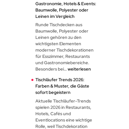
Gastronomie, Hotels & Events:
Brandschutz
Baumwolle, Polyester oder
bei
Leinen im Vergleich
Events:
Zertifizierung,
Runde Tischdecken aus
Einsatzbereiche
Baumwolle, Polyester oder
&
Leinen gehören zu den
Kaufberatung
wichtigsten Elementen
moderner Tischdekorationen
für Esszimmer, Restaurants
und Gastronomiebereiche.
Runde
Besonders bei…
weiterlesen
Tischdecken
Tischläufer Trends 2026:
für
Farben & Muster, die Gäste
Gastronomie,
sofort begeistern
Hotels
&
Aktuelle Tischläufer-Trends
Events:
spielen 2026 in Restaurants,
Baumwolle,
Hotels, Cafés und
Polyester
Eventlocations eine wichtige
oder
Rolle, weil Tischdekoration