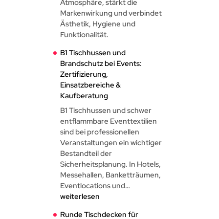
Atmosphäre, stärkt die
Markenwirkung und verbindet
Ästhetik, Hygiene und
Funktionalität.
B1 Tischhussen und
Brandschutz bei Events:
Zertifizierung,
Einsatzbereiche &
Kaufberatung
B1 Tischhussen und schwer
entflammbare Eventtextilien
sind bei professionellen
Veranstaltungen ein wichtiger
Bestandteil der
Sicherheitsplanung. In Hotels,
Messehallen, Banketträumen,
Eventlocations und…
B1
weiterlesen
Tischhussen
Runde Tischdecken für
und