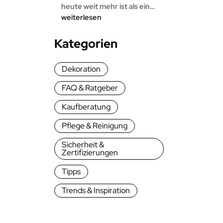
Leinen
heute weit mehr ist als ein…
im
Tischläufer
weiterlesen
Vergleich
Trends
2026:
Kategorien
Farben
&
Dekoration
Muster,
die
FAQ & Ratgeber
Gäste
sofort
Kaufberatung
begeistern
Pflege & Reinigung
Sicherheit &
Zertifizierungen
Tipps
Trends & Inspiration