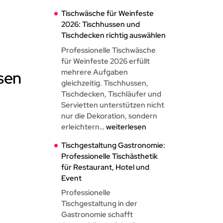
Tischwäsche für Weinfeste
2026: Tischhussen und
Tischdecken richtig auswählen
Professionelle Tischwäsche
für Weinfeste 2026 erfüllt
mehrere Aufgaben
ssen
gleichzeitig. Tischhussen,
Tischdecken, Tischläufer und
Servietten unterstützen nicht
nur die Dekoration, sondern
Tischwäsche
erleichtern…
weiterlesen
für
Tischgestaltung Gastronomie:
Weinfeste
Professionelle Tischästhetik
2026:
für Restaurant, Hotel und
Tischhussen
Event
und
Tischdecken
Professionelle
richtig
Tischgestaltung in der
auswählen
Gastronomie schafft