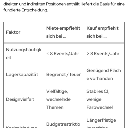
direkten und indirekten Positionen enthält, liefert die Basis für eine
fundierte Entscheidung.
Miete empfiehlt
Kauf empfiehlt
Faktor
sich bei …
sich bei …
Nutzungshäufigk
< 8 Events/Jahr
> 8 Events/Jahr
eit
Genügend Fläch
Lagerkapazität
Begrenzt / teuer
e vorhanden
Vielfältige,
Stabiles CI,
Designvielfalt
wechselnde
wenige
Themen
Farbwechsel
Längerfristige
Budgetrestriktio