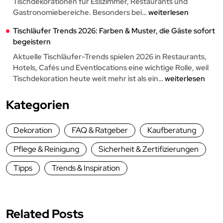
Zertifizierung,
Tischdekorationen für Esszimmer, Restaurants und
Einsatzbereiche
Runde
Gastronomiebereiche. Besonders bei…
weiterlesen
&
Tischdecken
Tischläufer Trends 2026: Farben & Muster, die Gäste sofort
Kaufberatung
für
begeistern
Gastronomie,
Hotels
Aktuelle Tischläufer-Trends spielen 2026 in Restaurants,
&
Hotels, Cafés und Eventlocations eine wichtige Rolle, weil
Events:
Tischläufer
Tischdekoration heute weit mehr ist als ein…
weiterlesen
Baumwolle,
Trends
Polyester
2026:
Kategorien
oder
Farben
Leinen
&
Dekoration
FAQ & Ratgeber
Kaufberatung
im
Muster,
Vergleich
die
Pflege & Reinigung
Sicherheit & Zertifizierungen
Gäste
sofort
Tipps
Trends & Inspiration
begeistern
Related Posts