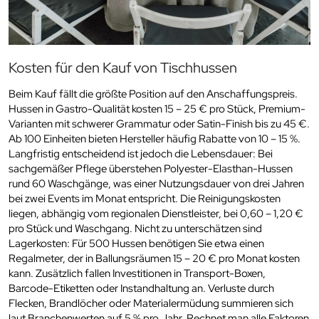
Kosten für den Kauf von Tischhussen
Beim Kauf fällt die größte Position auf den Anschaffungspreis.
Hussen in Gastro-Qualität kosten 15 – 25 € pro Stück, Premium-
Varianten mit schwerer Grammatur oder Satin-Finish bis zu 45 €.
Ab 100 Einheiten bieten Hersteller häufig Rabatte von 10 – 15 %.
Langfristig entscheidend ist jedoch die Lebensdauer: Bei
sachgemäßer Pflege überstehen Polyester-Elasthan-Hussen
rund 60 Waschgänge, was einer Nutzungsdauer von drei Jahren
bei zwei Events im Monat entspricht. Die Reinigungskosten
liegen, abhängig vom regionalen Dienstleister, bei 0,60 – 1,20 €
pro Stück und Waschgang. Nicht zu unterschätzen sind
Lagerkosten: Für 500 Hussen benötigen Sie etwa einen
Regalmeter, der in Ballungsräumen 15 – 20 € pro Monat kosten
kann. Zusätzlich fallen Investitionen in Transport-Boxen,
Barcode-Etiketten oder Instandhaltung an. Verluste durch
Flecken, Brandlöcher oder Materialermüdung summieren sich
laut Branchenwerten auf 5 % pro Jahr. Rechnet man alle Faktoren