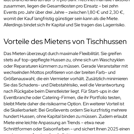
zusammen, liegen die Gesamtkosten pro Einsatz – bei zehn
Events pro Jahr über drei Jahre – zwischen 1,80 € und 2,30 €,
womit der Kauf langfristig günstiger sein kann als die Miete.
Allerdings bindet sich Ihr Kapital und Sie tragen das Lagerrisiko.
Vorteile des Mietens von Tischhussen
Das Mieten überzeugt durch maximale Flexibilität. Sie greifen
stets auf top-gepflegte Hussen zu, ohne sich um Waschzyklen
oder Reparaturen kümmern zu müssen. Gerade Veranstalter mit
wechselnden Mottos profitieren von der breiten Farb- und
Größenauswahl, die ein Vermieter vorhält. Zusätzlich minimieren
Sie das Schadens- und Diebstahlrisiko, weil die Verantwortung
nach Rückgabe beim Dienstleister liegt. Für Start-ups in der
Eventbranche oder Catering-Firmen, die ihr Portfolio testen,
bleibt Miete daher die risikoarme Option. Ein weiterer Vorteil ist
die Skalierbarkeit: Bei Großevents ordern Sie kurzfristig mehrere
hundert Hussen, ohne Kapital binden zu müssen. Zudem erlaubt
Miete eine leichte Anpassung an Trends – etwa neue
Schnittformen oder Saisonfarben – und sichert Ihnen 2025 einen