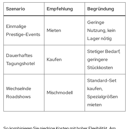
Szenario
Empfehlung
Begründung
Geringe
Einmalige
Mieten
Nutzung, kein
Prestige-Events
Lager nötig
Stetiger Bedarf,
Dauerhaftes
Kaufen
geringere
Tagungshotel
Stückkosten
Standard-Set
Wechselnde
kaufen,
Mischmodell
Roadshows
Spezialgrößen
mieten
So kombinieren Sie niedrige Kosten mit hoher Flexibilität. Am