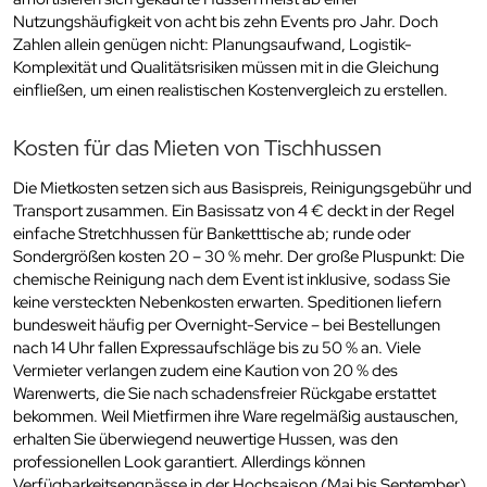
Nutzungshäufigkeit von acht bis zehn Events pro Jahr. Doch
Zahlen allein genügen nicht: Planungsaufwand, Logistik-
Komplexität und Qualitätsrisiken müssen mit in die Gleichung
einfließen, um einen realistischen Kostenvergleich zu erstellen.
Kosten für das Mieten von Tischhussen
Die Mietkosten setzen sich aus Basispreis, Reinigungsgebühr und
Transport zusammen. Ein Basissatz von 4 € deckt in der Regel
einfache Stretchhussen für Banketttische ab; runde oder
Sondergrößen kosten 20 – 30 % mehr. Der große Pluspunkt: Die
chemische Reinigung nach dem Event ist inklusive, sodass Sie
keine versteckten Nebenkosten erwarten. Speditionen liefern
bundesweit häufig per Overnight-Service – bei Bestellungen
nach 14 Uhr fallen Expressaufschläge bis zu 50 % an. Viele
Vermieter verlangen zudem eine Kaution von 20 % des
Warenwerts, die Sie nach schadensfreier Rückgabe erstattet
bekommen. Weil Mietfirmen ihre Ware regelmäßig austauschen,
erhalten Sie überwiegend neuwertige Hussen, was den
professionellen Look garantiert. Allerdings können
Verfügbarkeitsengpässe in der Hochsaison (Mai bis September)