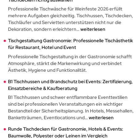
Professionelle Tischwäsche für Weinfeste 2026 erfüllt
mehrere Aufgaben gleichzeitig. Tischhussen, Tischdecken,
Tischläufer und Servietten unterstützen nicht nur die
Tischwäsche
Dekoration, sondern erleichtern…
weiterlesen
für
Tischgestaltung Gastronomie: Professionelle Tischästhetik
Weinfeste
für Restaurant, Hotel und Event
2026:
Tischhussen
Professionelle Tischgestaltung in der Gastronomie schafft
und
Atmosphäre, stärkt die Markenwirkung und verbindet
Tischdecken
Ästhetik, Hygiene und Funktionalität.
richtig
B1 Tischhussen und Brandschutz bei Events: Zertifizierung,
auswählen
Einsatzbereiche & Kaufberatung
B1 Tischhussen und schwer entflammbare Eventtextilien
sind bei professionellen Veranstaltungen ein wichtiger
Bestandteil der Sicherheitsplanung. In Hotels, Messehallen,
B1
Banketträumen, Eventlocations und…
weiterlesen
Tischhussen
Runde Tischdecken für Gastronomie, Hotels & Events:
und
Baumwolle, Polyester oder Leinen im Vergleich
Brandschutz