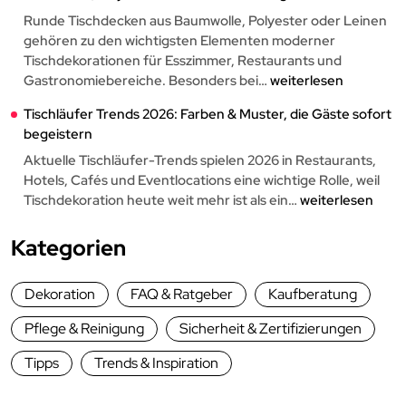
bei
Runde Tischdecken aus Baumwolle, Polyester oder Leinen
Events:
gehören zu den wichtigsten Elementen moderner
Zertifizierung,
Tischdekorationen für Esszimmer, Restaurants und
Einsatzbereiche
Runde
Gastronomiebereiche. Besonders bei…
weiterlesen
&
Tischdecken
Tischläufer Trends 2026: Farben & Muster, die Gäste sofort
Kaufberatung
für
begeistern
Gastronomie,
Hotels
Aktuelle Tischläufer-Trends spielen 2026 in Restaurants,
&
Hotels, Cafés und Eventlocations eine wichtige Rolle, weil
Events:
Tischläufer
Tischdekoration heute weit mehr ist als ein…
weiterlesen
Baumwolle,
Trends
Polyester
2026:
Kategorien
oder
Farben
Leinen
&
Dekoration
FAQ & Ratgeber
Kaufberatung
im
Muster,
Vergleich
die
Pflege & Reinigung
Sicherheit & Zertifizierungen
Gäste
sofort
Tipps
Trends & Inspiration
begeistern